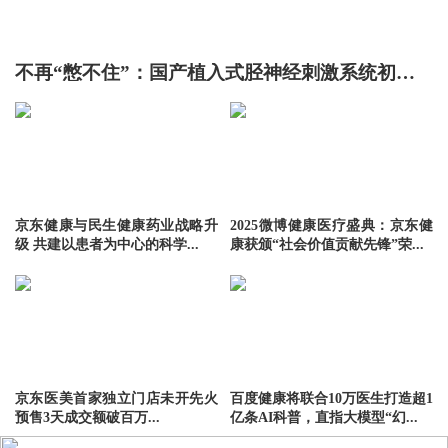
不再“憋不住”：国产植入式胫神经刺激系统初步临床验证，90%患者尿失禁次数减半
京东健康与民生健康药业战略升
2025微博健康医疗盛典：京东健
级 共建以患者为中心的科学...
康获颁“社会价值贡献先锋”荣...
京东医美首家独立门店未开先火
百度健康将联合10万医生打造超1
预售3天成交额破百万...
亿条AI科普，直指大模型“幻...