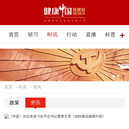
首页
研习
时讯
行动
直播
科普
首页
>
时讯
>
资讯
政策
资讯